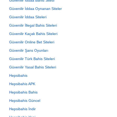
Güvenilir İddaa Bahis Sitesi
Güvenilir İddaa Oynanan Siteler
Güvenilir İddaa Siteleri
Güvenilir İllegal Bahis Siteleri
Güvenilir Kaçak Bahis Siteleri
Güvenilir Online Bet Siteleri
Güvenilir Şans Oyunları
Güvenilir Türk Bahis Siteleri
Güvenilir Yasal Bahis Siteleri
Hepsibahis
Hepsibahis APK
Hepsibahis Bahis
Hepsibahis Güncel
Hepsibahis İndir