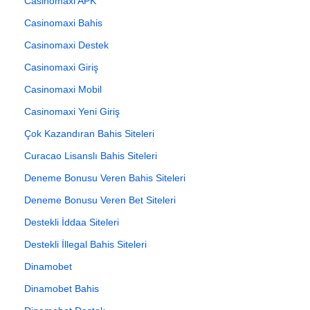
Casinomaxi APK
Casinomaxi Bahis
Casinomaxi Destek
Casinomaxi Giriş
Casinomaxi Mobil
Casinomaxi Yeni Giriş
Çok Kazandıran Bahis Siteleri
Curacao Lisanslı Bahis Siteleri
Deneme Bonusu Veren Bahis Siteleri
Deneme Bonusu Veren Bet Siteleri
Destekli İddaa Siteleri
Destekli İllegal Bahis Siteleri
Dinamobet
Dinamobet Bahis