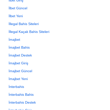
İlbet Giriş
İlbet Güncel
İlbet Yeni
İllegal Bahis Siteleri
İllegal Kaçak Bahis Siteleri
İmajbet
İmajbet Bahis
İmajbet Destek
İmajbet Giriş
İmajbet Güncel
İmajbet Yeni
İnterbahis
İnterbahis Bahis
İnterbahis Destek