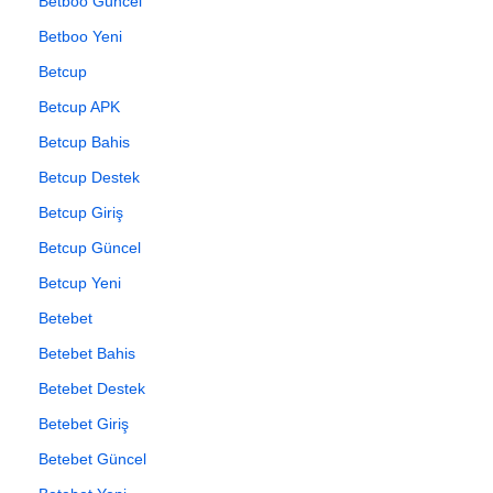
Betboo Güncel
Betboo Yeni
Betcup
Betcup APK
Betcup Bahis
Betcup Destek
Betcup Giriş
Betcup Güncel
Betcup Yeni
Betebet
Betebet Bahis
Betebet Destek
Betebet Giriş
Betebet Güncel