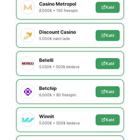
Casino Metropol
Katıl
8.000₺ + 150 freespin
Discount Casino
Katıl
5.000₺ nakit iade
Betelli
Katıl
5.050₺ + 500₺ bedava
Betchip
Katıl
6.000₺ + 80 freespin
Winnit
Katıl
5.000₺ + 500₺ bedava