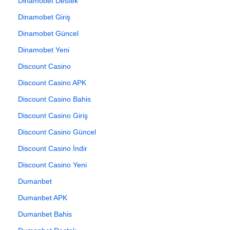
Dinamobet Destek
Dinamobet Giriş
Dinamobet Güncel
Dinamobet Yeni
Discount Casino
Discount Casino APK
Discount Casino Bahis
Discount Casino Giriş
Discount Casino Güncel
Discount Casino İndir
Discount Casino Yeni
Dumanbet
Dumanbet APK
Dumanbet Bahis