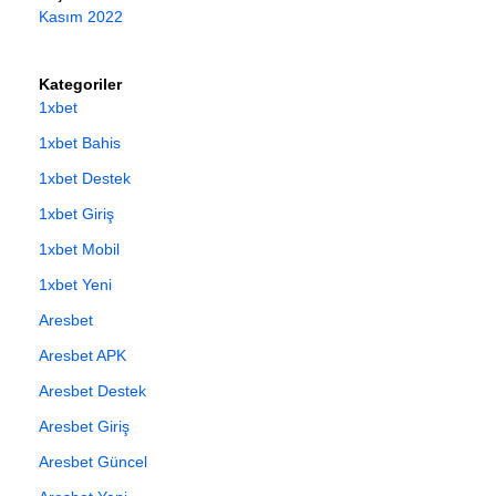
Kasım 2022
Kategoriler
1xbet
1xbet Bahis
1xbet Destek
1xbet Giriş
1xbet Mobil
1xbet Yeni
Aresbet
Aresbet APK
Aresbet Destek
Aresbet Giriş
Aresbet Güncel