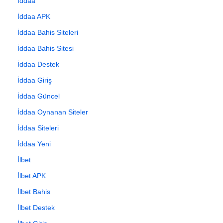
İddaa
İddaa APK
İddaa Bahis Siteleri
İddaa Bahis Sitesi
İddaa Destek
İddaa Giriş
İddaa Güncel
İddaa Oynanan Siteler
İddaa Siteleri
İddaa Yeni
İlbet
İlbet APK
İlbet Bahis
İlbet Destek