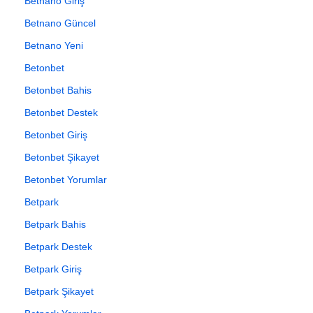
Betnano Giriş
Betnano Güncel
Betnano Yeni
Betonbet
Betonbet Bahis
Betonbet Destek
Betonbet Giriş
Betonbet Şikayet
Betonbet Yorumlar
Betpark
Betpark Bahis
Betpark Destek
Betpark Giriş
Betpark Şikayet