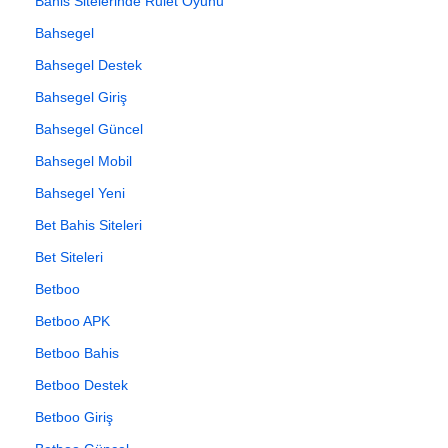
Bahis Sitelerinde Rulet Oyunu
Bahsegel
Bahsegel Destek
Bahsegel Giriş
Bahsegel Güncel
Bahsegel Mobil
Bahsegel Yeni
Bet Bahis Siteleri
Bet Siteleri
Betboo
Betboo APK
Betboo Bahis
Betboo Destek
Betboo Giriş