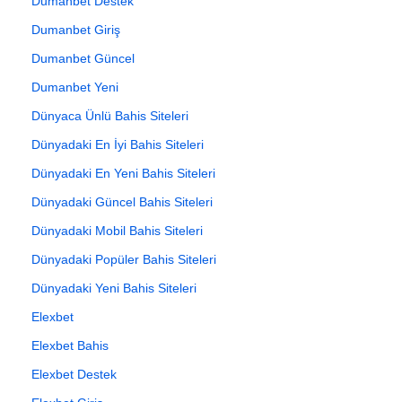
Dumanbet Destek
Dumanbet Giriş
Dumanbet Güncel
Dumanbet Yeni
Dünyaca Ünlü Bahis Siteleri
Dünyadaki En İyi Bahis Siteleri
Dünyadaki En Yeni Bahis Siteleri
Dünyadaki Güncel Bahis Siteleri
Dünyadaki Mobil Bahis Siteleri
Dünyadaki Popüler Bahis Siteleri
Dünyadaki Yeni Bahis Siteleri
Elexbet
Elexbet Bahis
Elexbet Destek