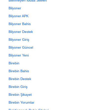
Bilinmeyen İddaa Siteleri
Bilyoner
Bilyoner APK
Bilyoner Bahis
Bilyoner Destek
Bilyoner Giriş
Bilyoner Güncel
Bilyoner Yeni
Birebin
Birebin Bahis
Birebin Destek
Birebin Giriş
Birebin Şikayet
Birebin Yorumlar