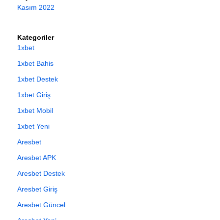
Kasım 2022
Kategoriler
1xbet
1xbet Bahis
1xbet Destek
1xbet Giriş
1xbet Mobil
1xbet Yeni
Aresbet
Aresbet APK
Aresbet Destek
Aresbet Giriş
Aresbet Güncel