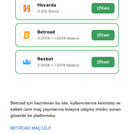
Hovarda
Katıl
%300 Bonus
Betroad
Katıl
4.000₺ + 1.000₺ bedava
Rexbet
Katıl
3.000₺ + 1.500₺ bedava
Betroad için hazırlanan bu site, kullanıcılarına kesintisiz ve
kaliteli canlı maç yayınlarına kolayca ulaşma imkânı sunan
güvenilir bir platformdur.
BETROAD MAÇ İZLE