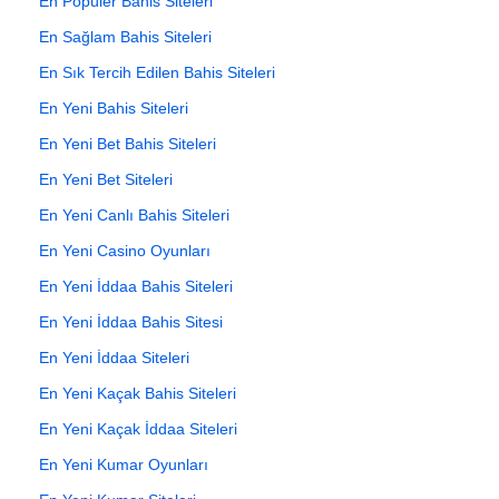
En Popüler Bahis Siteleri
En Sağlam Bahis Siteleri
En Sık Tercih Edilen Bahis Siteleri
En Yeni Bahis Siteleri
En Yeni Bet Bahis Siteleri
En Yeni Bet Siteleri
En Yeni Canlı Bahis Siteleri
En Yeni Casino Oyunları
En Yeni İddaa Bahis Siteleri
En Yeni İddaa Bahis Sitesi
En Yeni İddaa Siteleri
En Yeni Kaçak Bahis Siteleri
En Yeni Kaçak İddaa Siteleri
En Yeni Kumar Oyunları