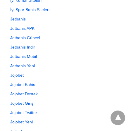
İyi Kumar Siteleri
İyi Spor Bahis Siteleri
Jetbahis
Jetbahis APK
Jetbahis Güncel
Jetbahis İndir
Jetbahis Mobil
Jetbahis Yeni
Jojobet
Jojobet Bahis
Jojobet Destek
Jojobet Giriş
Jojobet Twitter
Jojobet Yeni