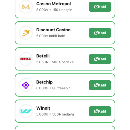
Casino Metropol
Katıl
8.000₺ + 150 freespin
Discount Casino
Katıl
5.000₺ nakit iade
Betelli
Katıl
5.050₺ + 500₺ bedava
Betchip
Katıl
6.000₺ + 80 freespin
Winnit
Katıl
5.000₺ + 500₺ bedava