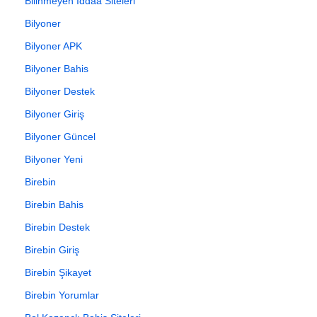
Bilinmeyen İddaa Siteleri
Bilyoner
Bilyoner APK
Bilyoner Bahis
Bilyoner Destek
Bilyoner Giriş
Bilyoner Güncel
Bilyoner Yeni
Birebin
Birebin Bahis
Birebin Destek
Birebin Giriş
Birebin Şikayet
Birebin Yorumlar