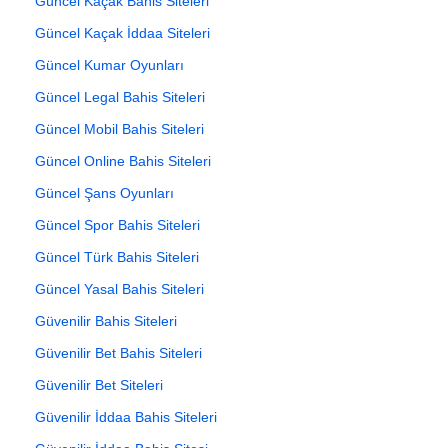
Güncel Kaçak Bahis Siteleri
Güncel Kaçak İddaa Siteleri
Güncel Kumar Oyunları
Güncel Legal Bahis Siteleri
Güncel Mobil Bahis Siteleri
Güncel Online Bahis Siteleri
Güncel Şans Oyunları
Güncel Spor Bahis Siteleri
Güncel Türk Bahis Siteleri
Güncel Yasal Bahis Siteleri
Güvenilir Bahis Siteleri
Güvenilir Bet Bahis Siteleri
Güvenilir Bet Siteleri
Güvenilir İddaa Bahis Siteleri