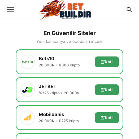
En Güvenilir Siteler
Yeni kampanya ve bonusları incele
Bets10
Katıl
20.000₺ + %300 kripto
JETBET
Katıl
%325 kripto + 20.000₺
Mobilbahis
Katıl
20.000₺ + %225 kripto