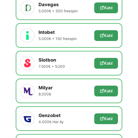
Davegas
Katıl
5.000₺ + 300 freespin
Intobet
Katıl
5.000₺ + 150 freespin
Slotbon
Katıl
7.500₺ + %200
Milyar
Katıl
8.000₺
Genzobet
Katıl
4.000₺ Her Ay