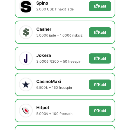
Spino
Katıl
2.000 USDT nakit iade
Casher
Katıl
5.000₺ iade + 1.000₺ risksiz
Jokera
Katıl
3.000₺ %200 + 50 freespin
CasinoMaxi
Katıl
6.500₺ + 150 freespin
Hitpot
Katıl
5.000₺ + 100 freespin