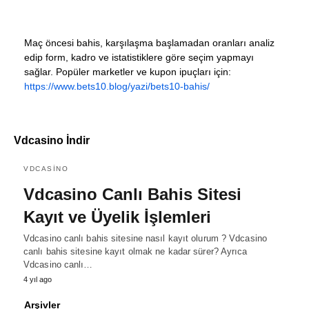
Maç öncesi bahis, karşılaşma başlamadan oranları analiz
edip form, kadro ve istatistiklere göre seçim yapmayı
sağlar. Popüler marketler ve kupon ipuçları için:
https://www.bets10.blog/yazi/bets10-bahis/
Vdcasino İndir
VDCASINO
Vdcasino Canlı Bahis Sitesi
Kayıt ve Üyelik İşlemleri
Vdcasino canlı bahis sitesine nasıl kayıt olurum ? Vdcasino
canlı bahis sitesine kayıt olmak ne kadar sürer? Ayrıca
Vdcasino canlı…
4 yıl ago
Arşivler