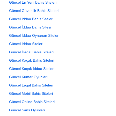
Güncel En Yeni Bahis Siteleri
Güncel Güvenilir Bahis Siteleri
Güncel İddaa Bahis Siteleri
Güncel İddaa Bahis Sitesi
Güncel İddaa Oynanan Siteler
Güncel İddaa Siteleri
Güncel İllegal Bahis Siteleri
Güncel Kaçak Bahis Siteleri
Güncel Kaçak İddaa Siteleri
Güncel Kumar Oyunları
Güncel Legal Bahis Siteleri
Güncel Mobil Bahis Siteleri
Güncel Online Bahis Siteleri
Güncel Şans Oyunları