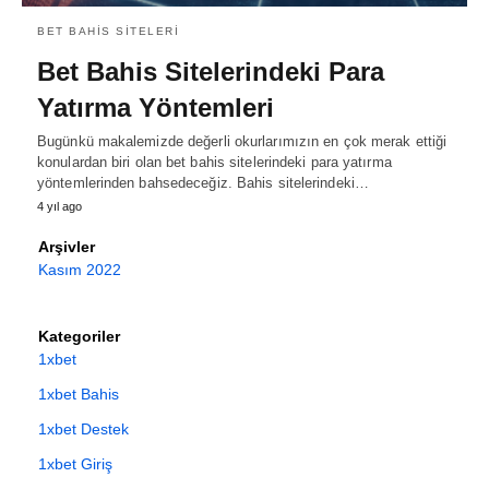
BET BAHIS SITELERI
Bet Bahis Sitelerindeki Para
Yatırma Yöntemleri
Bugünkü makalemizde değerli okurlarımızın en çok merak ettiği
konulardan biri olan bet bahis sitelerindeki para yatırma
yöntemlerinden bahsedeceğiz. Bahis sitelerindeki…
4 yıl ago
Arşivler
Kasım 2022
Kategoriler
1xbet
1xbet Bahis
1xbet Destek
1xbet Giriş