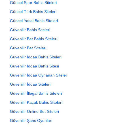
Güncel Spor Bahis Siteleri
Güncel Türk Bahis Siteleri
Güncel Yasal Bahis Siteleri
Güvenilir Bahis Siteleri
Güvenilir Bet Bahis Siteleri
Güvenilir Bet Siteleri
Güvenilir İddaa Bahis Siteleri
Güvenilir İddaa Bahis Sitesi
Güvenilir İddaa Oynanan Siteler
Güvenilir İddaa Siteleri
Güvenilir İllegal Bahis Siteleri
Güvenilir Kaçak Bahis Siteleri
Güvenilir Online Bet Siteleri
Güvenilir Şans Oyunları