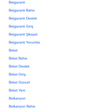
Betgaranti
Betgaranti Bahis
Betgaranti Destek
Betgaranti Giriş
Betgaranti Şikayet
Betgaranti Yorumlar
Betist
Betist Bahis
Betist Destek
Betist Giriş
Betist Güncel
Betist Yeni
Betkanyon
Betkanyon Bahis