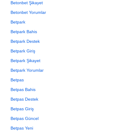
Betonbet Şikayet
Betonbet Yorumlar
Betpark
Betpark Bahis
Betpark Destek
Betpark Giriş
Betpark Şikayet
Betpark Yorumlar
Betpas
Betpas Bahis
Betpas Destek
Betpas Giriş
Betpas Güncel
Betpas Yeni