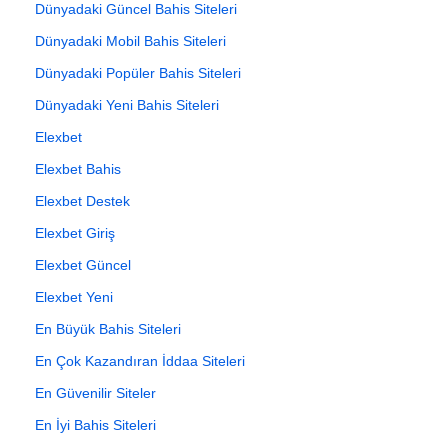
Dünyadaki Güncel Bahis Siteleri
Dünyadaki Mobil Bahis Siteleri
Dünyadaki Popüler Bahis Siteleri
Dünyadaki Yeni Bahis Siteleri
Elexbet
Elexbet Bahis
Elexbet Destek
Elexbet Giriş
Elexbet Güncel
Elexbet Yeni
En Büyük Bahis Siteleri
En Çok Kazandıran İddaa Siteleri
En Güvenilir Siteler
En İyi Bahis Siteleri