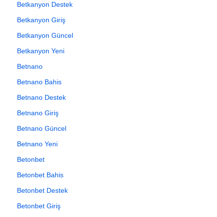
Betkanyon Destek
Betkanyon Giriş
Betkanyon Güncel
Betkanyon Yeni
Betnano
Betnano Bahis
Betnano Destek
Betnano Giriş
Betnano Güncel
Betnano Yeni
Betonbet
Betonbet Bahis
Betonbet Destek
Betonbet Giriş