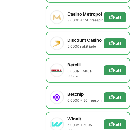
Casino Metropol
Katıl
8.000₺ + 150 freespin
Discount Casino
Katıl
5.000₺ nakit iade
Betelli
Katıl
5.050₺ + 500₺
bedava
Betchip
Katıl
6.000₺ + 80 freespin
Winnit
Katıl
5.000₺ + 500₺
bedava