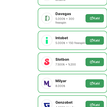
Davegas
Katıl
5.000₺ + 300
freespin
Intobet
Katıl
5.000₺ + 150 freespin
Slotbon
Katıl
7.500₺ + %200
Milyar
Katıl
8.000₺
Genzobet
Katıl