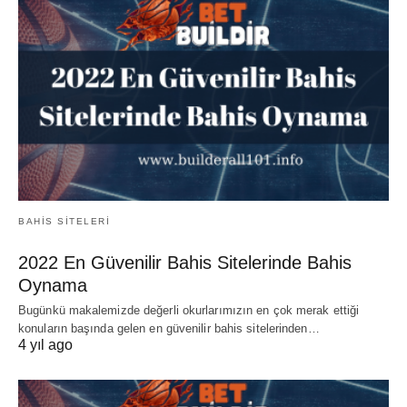
BAHIS SITELERI
2022 En Güvenilir Bahis Sitelerinde Bahis
Oynama
Bugünkü makalemizde değerli okurlarımızın en çok merak ettiği
konuların başında gelen en güvenilir bahis sitelerinden…
4 yıl ago