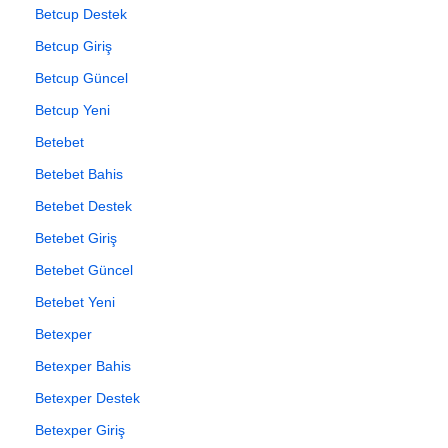
Betcup Destek
Betcup Giriş
Betcup Güncel
Betcup Yeni
Betebet
Betebet Bahis
Betebet Destek
Betebet Giriş
Betebet Güncel
Betebet Yeni
Betexper
Betexper Bahis
Betexper Destek
Betexper Giriş