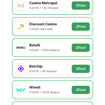
Casino Metropol
Katıl
8.000₺ + 150 freespin
Discount Casino
Katıl
5.000₺ nakit iade
Betelli
Katıl
5.050₺ + 500₺ bedava
Betchip
Katıl
6.000₺ + 80 freespin
Winnit
Katıl
5.000₺ + 500₺ bedava