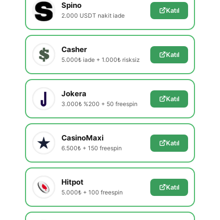
Spino
Katıl
2.000 USDT nakit iade
Casher
Katıl
5.000₺ iade + 1.000₺ risksiz
Jokera
Katıl
3.000₺ %200 + 50 freespin
CasinoMaxi
Katıl
6.500₺ + 150 freespin
Hitpot
Katıl
5.000₺ + 100 freespin