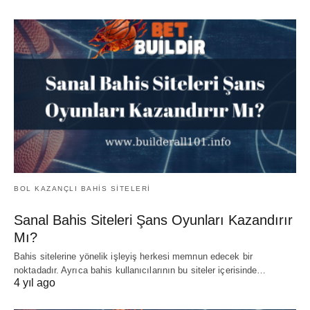
BOL KAZANÇLI BAHIS SITELERI
Sanal Bahis Siteleri Şans Oyunları Kazandırır
Mı?
Bahis sitelerine yönelik işleyiş herkesi memnun edecek bir
noktadadır. Ayrıca bahis kullanıcılarının bu siteler içerisinde…
4 yıl ago