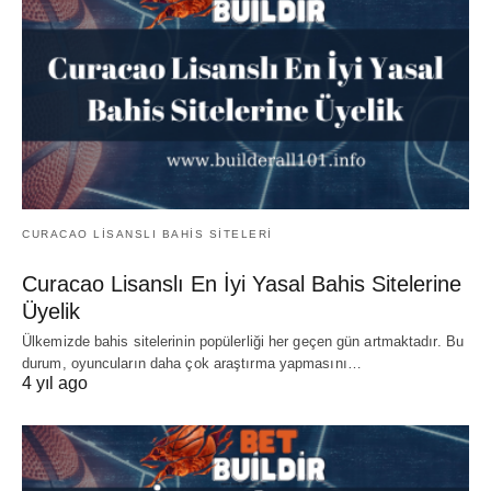
CURACAO LISANSLI BAHIS SITELERI
Curacao Lisanslı En İyi Yasal Bahis Sitelerine
Üyelik
Ülkemizde bahis sitelerinin popülerliği her geçen gün artmaktadır. Bu
durum, oyuncuların daha çok araştırma yapmasını…
4 yıl ago