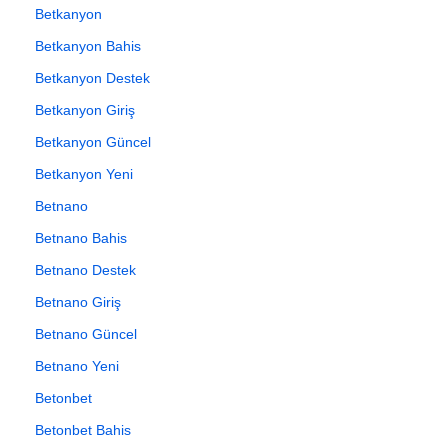
Betkanyon
Betkanyon Bahis
Betkanyon Destek
Betkanyon Giriş
Betkanyon Güncel
Betkanyon Yeni
Betnano
Betnano Bahis
Betnano Destek
Betnano Giriş
Betnano Güncel
Betnano Yeni
Betonbet
Betonbet Bahis