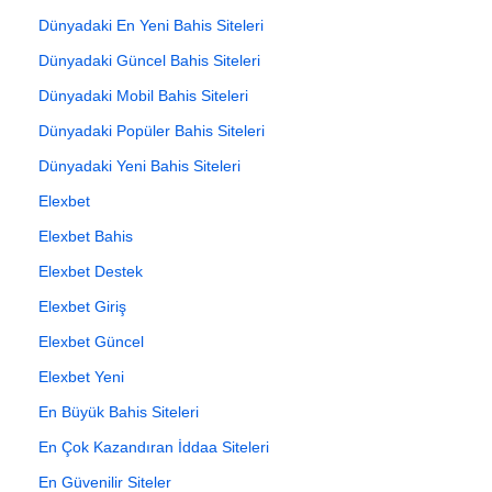
Dünyadaki En Yeni Bahis Siteleri
Dünyadaki Güncel Bahis Siteleri
Dünyadaki Mobil Bahis Siteleri
Dünyadaki Popüler Bahis Siteleri
Dünyadaki Yeni Bahis Siteleri
Elexbet
Elexbet Bahis
Elexbet Destek
Elexbet Giriş
Elexbet Güncel
Elexbet Yeni
En Büyük Bahis Siteleri
En Çok Kazandıran İddaa Siteleri
En Güvenilir Siteler