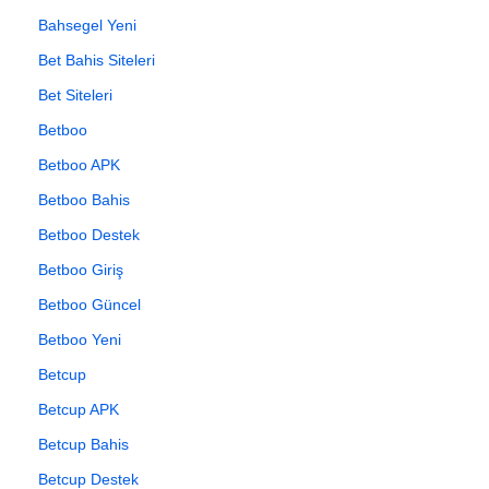
Bahsegel Yeni
Bet Bahis Siteleri
Bet Siteleri
Betboo
Betboo APK
Betboo Bahis
Betboo Destek
Betboo Giriş
Betboo Güncel
Betboo Yeni
Betcup
Betcup APK
Betcup Bahis
Betcup Destek