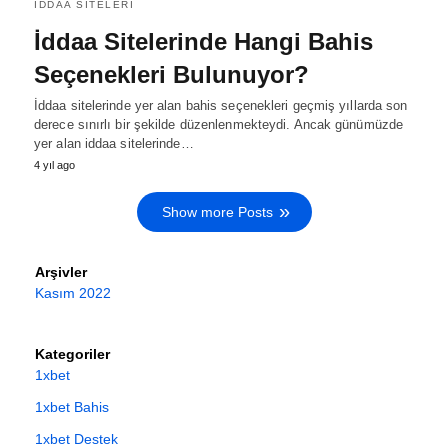
İDDAA SITELERI
İddaa Sitelerinde Hangi Bahis
Seçenekleri Bulunuyor?
İddaa sitelerinde yer alan bahis seçenekleri geçmiş yıllarda son
derece sınırlı bir şekilde düzenlenmekteydi. Ancak günümüzde
yer alan iddaa sitelerinde…
4 yıl ago
Show more Posts
Arşivler
Kasım 2022
Kategoriler
1xbet
1xbet Bahis
1xbet Destek