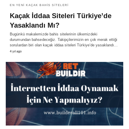
EN YENI KAÇAK BAHIS SITELERI
Kaçak İddaa Siteleri Türkiye’de
Yasaklandı Mı?
Bugünkü makalemizde bahis sitelerinin ülkemizdeki
durumundan bahsedeceğiz. Takipçilerimizin en çok merak ettiği
sorulardan biri olan kaçak iddaa siteleri Türkiye’de yasaklandı…
4 yıl ago