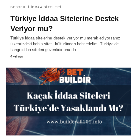
DESTEKLI İDDAA SITELERI
Türkiye İddaa Sitelerine Destek
Veriyor mu?
Türkiye iddaa sitelerine destek veriyor mu merak ediyorsanız
ülkemizdeki bahis sitesi kültüründen bahsedelim. Türkiye’de
hangi iddaa siteleri güvenlidir onu da…
4 yıl ago