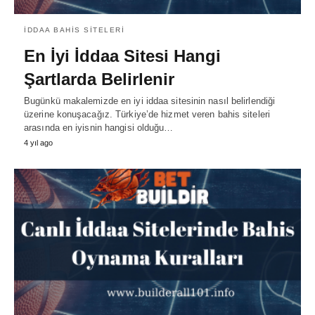
İDDAA BAHIS SITELERI
En İyi İddaa Sitesi Hangi
Şartlarda Belirlenir
Bugünkü makalemizde en iyi iddaa sitesinin nasıl belirlendiği
üzerine konuşacağız. Türkiye’de hizmet veren bahis siteleri
arasında en iyisnin hangisi olduğu…
4 yıl ago