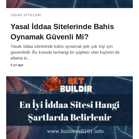
İDDAA SITELERI
Yasal İddaa Sitelerinde Bahis
Oynamak Güvenli Mi?
Yasak iddaa sitelerinde bahis oynamak pek çok kişi için
güvenilirdir. Bu konuda herhangi bir şüphesi olan kişilerin de
elbette ki…
4 yıl ago