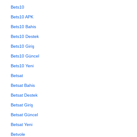
Bets10
Bets10 APK
Bets10 Bahis
Bets10 Destek
Bets10 Giriş
Bets10 Güncel
Bets10 Yeni
Betsat
Betsat Bahis
Betsat Destek
Betsat Giriş
Betsat Güncel
Betsat Yeni
Betvole