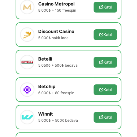
Casino Metropol
Katıl
8.000₺ + 150 freespin
Discount Casino
Katıl
5.000₺ nakit iade
Betelli
Katıl
5.050₺ + 500₺ bedava
Betchip
Katıl
6.000₺ + 80 freespin
Winnit
Katıl
5.000₺ + 500₺ bedava