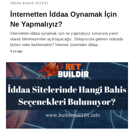
İDDAA BAHIS SITESI
İnternetten İddaa Oynamak İçin
Ne Yapmalıyız?
İnternetten iddaa oynamak için ne yapmalıyız sorusuna yanıt
olarak bilinmeyenleri açıklayacağız. Dolayısıyla gelinen noktada
bizleri neler beklemekte? İnternet üzerinden iddaa…
4 yıl ago