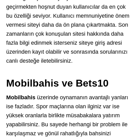
geçirmekten hoşnut duyan kullanıcılar da en çok
bu özelliği seviyor. Kullanıcı memnuniyetine önem
vermesi siteyi daha da ön plana çıkartmakta. Son
zamanların çok konuşulan sitesi hakkında daha
fazla bilgi edinmek isterseniz siteye giriş adresi
üzerinden kayıt olabilir ve sonrasında sorularınızı
canlı desteğe iletebilirsiniz.
Mobilbahis ve Bets10
Mobilbahis
üzerinde oynamanın avantajlı yanları
ise fazladır. Spor maçlarına olan ilginiz var ise
yüksek oranlarla birlikte müsabakalara yatırım
yapabilirsiniz. Bu sayede herhangi bir problem ile
karşılaşmaz ve gönül rahatlığıyla bahsinizi