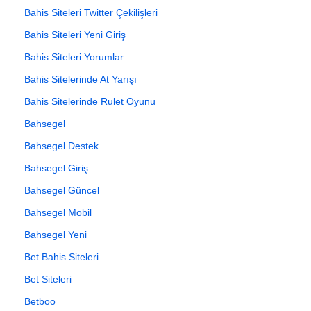
Bahis Siteleri Twitter Çekilişleri
Bahis Siteleri Yeni Giriş
Bahis Siteleri Yorumlar
Bahis Sitelerinde At Yarışı
Bahis Sitelerinde Rulet Oyunu
Bahsegel
Bahsegel Destek
Bahsegel Giriş
Bahsegel Güncel
Bahsegel Mobil
Bahsegel Yeni
Bet Bahis Siteleri
Bet Siteleri
Betboo