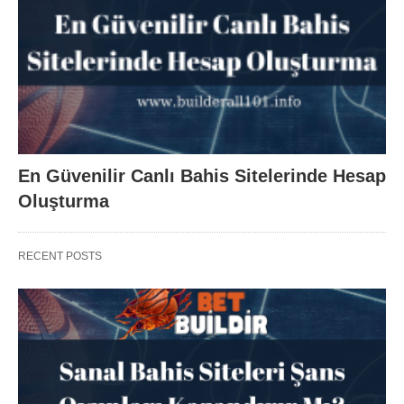
En Güvenilir Canlı Bahis Sitelerinde Hesap
Oluşturma
RECENT POSTS