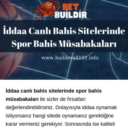
İddaa canlı bahis sitelerinde spor bahis
müsabakaları
ile sizler de fırsatları
değerlendirebilirsiniz. Dolayısıyla iddaa oynamak
istiyorsanız hangi sitede oynamanız gerektiğine
karar vermeniz gerekiyor. Sonrasında ise kaliteli