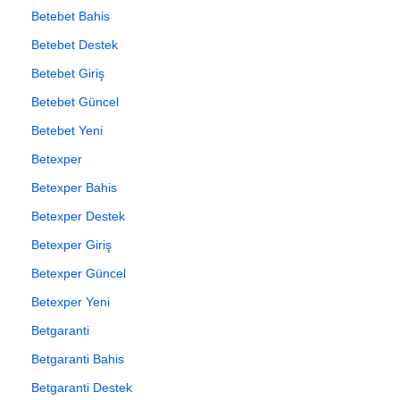
Betebet Bahis
Betebet Destek
Betebet Giriş
Betebet Güncel
Betebet Yeni
Betexper
Betexper Bahis
Betexper Destek
Betexper Giriş
Betexper Güncel
Betexper Yeni
Betgaranti
Betgaranti Bahis
Betgaranti Destek