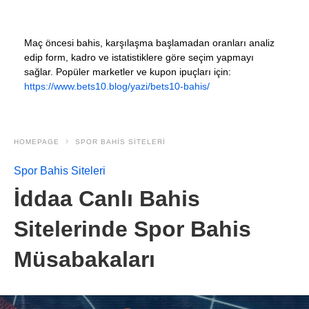
Maç öncesi bahis, karşılaşma başlamadan oranları analiz
edip form, kadro ve istatistiklere göre seçim yapmayı
sağlar. Popüler marketler ve kupon ipuçları için:
https://www.bets10.blog/yazi/bets10-bahis/
HOMEPAGE
SPOR BAHIS SITELERI
Spor Bahis Siteleri
İddaa Canlı Bahis
Sitelerinde Spor Bahis
Müsabakaları