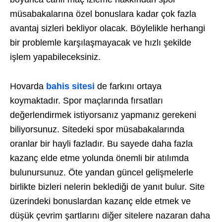
müsabakalarına özel bonuslara kadar çok fazla
avantaj sizleri bekliyor olacak. Böylelikle herhangi
bir problemle karşılaşmayacak ve hızlı şekilde
işlem yapabileceksiniz.
Hovarda
bahis sitesi
de farkını ortaya
koymaktadır. Spor maçlarında fırsatları
değerlendirmek istiyorsanız yapmanız gerekeni
biliyorsunuz. Sitedeki spor müsabakalarında
oranlar bir hayli fazladır. Bu sayede daha fazla
kazanç elde etme yolunda önemli bir atılımda
bulunursunuz. Öte yandan güncel gelişmelerle
birlikte bizleri nelerin beklediği de yanıt bulur. Site
üzerindeki bonuslardan kazanç elde etmek ve
düşük çevrim şartlarını diğer sitelere nazaran daha