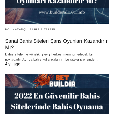
BOL KAZANÇLI BAHIS SITELERI
Sanal Bahis Siteleri Şans Oyunları Kazandırır
Mı?
Bahis sitelerine yönelik işleyiş herkesi memnun edecek bir
noktadadır. Ayrıca bahis kullanıcılarının bu siteler içerisinde…
4 yıl ago