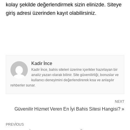
kolay şekilde değerlendirmek sizin elinizde. Siteye
giriş adresi üzerinden kayıt olabilirsiniz.
Kadir İnce
Kadir İnce, bahis siteleri üzerine içerikler hazırlayan bir
analiz yazarı olarak bilinir. Site güvenilirliği, bonuslar ve
kullanıcı deneyimini değerlendirerek kısa ve anlaşılır
rehberler sunar.
NEXT
Güvenilir Hizmet Veren En İyi Bahis Sitesi Hangisi? »
PREVIOUS