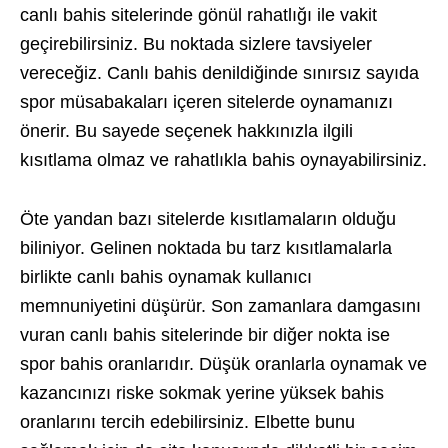
canlı bahis sitelerinde gönül rahatlığı ile vakit
geçirebilirsiniz. Bu noktada sizlere tavsiyeler
vereceğiz. Canlı bahis denildiğinde sınırsız sayıda
spor müsabakaları içeren sitelerde oynamanızı
önerir. Bu sayede seçenek hakkınızla ilgili
kısıtlama olmaz ve rahatlıkla bahis oynayabilirsiniz.
Öte yandan bazı sitelerde kısıtlamaların olduğu
biliniyor. Gelinen noktada bu tarz kısıtlamalarla
birlikte canlı bahis oynamak kullanıcı
memnuniyetini düşürür. Son zamanlara damgasını
vuran canlı bahis sitelerinde bir diğer nokta ise
spor bahis oranlarıdır. Düşük oranlarla oynamak ve
kazancınızı riske sokmak yerine yüksek bahis
oranlarını tercih edebilirsiniz. Elbette bunu