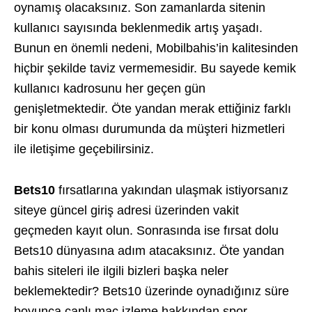
oynamış olacaksınız. Son zamanlarda sitenin
kullanıcı sayısında beklenmedik artış yaşadı.
Bunun en önemli nedeni, Mobilbahis’in kalitesinden
hiçbir şekilde taviz vermemesidir. Bu sayede kemik
kullanıcı kadrosunu her geçen gün
genişletmektedir. Öte yandan merak ettiğiniz farklı
bir konu olması durumunda da müşteri hizmetleri
ile iletişime geçebilirsiniz.
Bets10
fırsatlarına yakından ulaşmak istiyorsanız
siteye güncel giriş adresi üzerinden vakit
geçmeden kayıt olun. Sonrasında ise fırsat dolu
Bets10 dünyasına adım atacaksınız. Öte yandan
bahis siteleri ile ilgili bizleri başka neler
beklemektedir? Bets10 üzerinde oynadığınız süre
boyunca canlı maç izleme hakkından spor