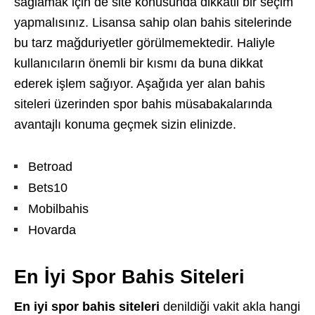
sağlamak için de site konusunda dikkatli bir seçim
yapmalısınız. Lisansa sahip olan bahis sitelerinde
bu tarz mağduriyetler görülmemektedir. Haliyle
kullanıcıların önemli bir kısmı da buna dikkat
ederek işlem sağıyor. Aşağıda yer alan bahis
siteleri üzerinden spor bahis müsabakalarında
avantajlı konuma geçmek sizin elinizde.
Betroad
Bets10
Mobilbahis
Hovarda
En İyi Spor Bahis Siteleri
En iyi spor bahis siteleri
denildiği vakit akla hangi