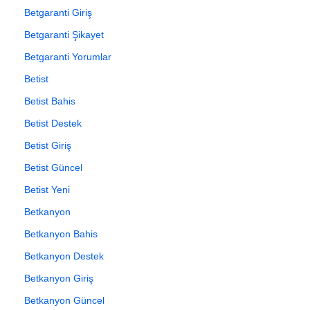
Betgaranti Giriş
Betgaranti Şikayet
Betgaranti Yorumlar
Betist
Betist Bahis
Betist Destek
Betist Giriş
Betist Güncel
Betist Yeni
Betkanyon
Betkanyon Bahis
Betkanyon Destek
Betkanyon Giriş
Betkanyon Güncel