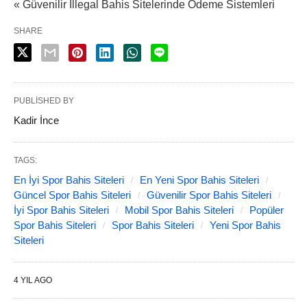
« Güvenilir İllegal Bahis Sitelerinde Ödeme Sistemleri
SHARE
PUBLISHED BY
Kadir İnce
TAGS:
En İyi Spor Bahis Siteleri
En Yeni Spor Bahis Siteleri
Güncel Spor Bahis Siteleri
Güvenilir Spor Bahis Siteleri
İyi Spor Bahis Siteleri
Mobil Spor Bahis Siteleri
Popüler
Spor Bahis Siteleri
Spor Bahis Siteleri
Yeni Spor Bahis
Siteleri
4 YIL AGO