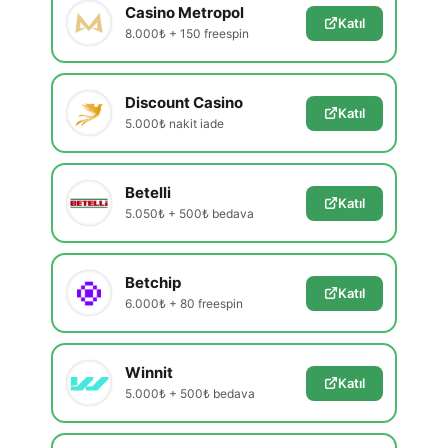
Casino Metropol
Katıl
8.000₺ + 150 freespin
Discount Casino
Katıl
5.000₺ nakit iade
Betelli
Katıl
5.050₺ + 500₺ bedava
Betchip
Katıl
6.000₺ + 80 freespin
Winnit
Katıl
5.000₺ + 500₺ bedava