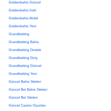
Goldenbahis Güncel
Goldenbahis İndir
Goldenbahis Mobil
Goldenbahis Yeni
Grandbetting
Grandbetting Bahis
Grandbetting Destek
Grandbetting Giriş
Grandbetting Güncel
Grandbetting Yeni
Güncel Bahis Siteleri
Güncel Bet Bahis Siteleri
Güncel Bet Siteleri
Güncel Casino Oyunları