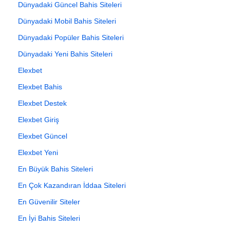
Dünyadaki Güncel Bahis Siteleri
Dünyadaki Mobil Bahis Siteleri
Dünyadaki Popüler Bahis Siteleri
Dünyadaki Yeni Bahis Siteleri
Elexbet
Elexbet Bahis
Elexbet Destek
Elexbet Giriş
Elexbet Güncel
Elexbet Yeni
En Büyük Bahis Siteleri
En Çok Kazandıran İddaa Siteleri
En Güvenilir Siteler
En İyi Bahis Siteleri