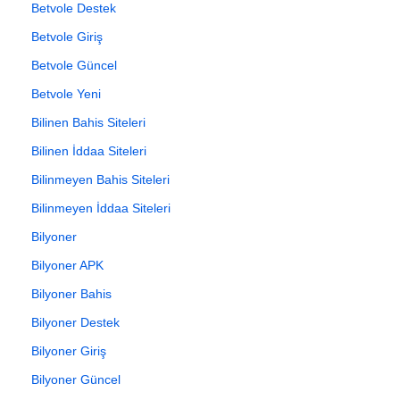
Betvole Destek
Betvole Giriş
Betvole Güncel
Betvole Yeni
Bilinen Bahis Siteleri
Bilinen İddaa Siteleri
Bilinmeyen Bahis Siteleri
Bilinmeyen İddaa Siteleri
Bilyoner
Bilyoner APK
Bilyoner Bahis
Bilyoner Destek
Bilyoner Giriş
Bilyoner Güncel