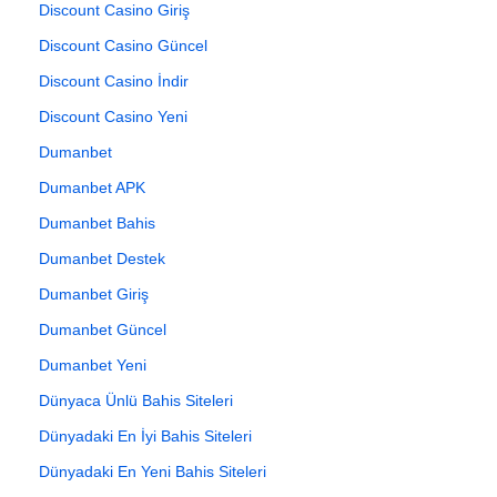
Discount Casino Giriş
Discount Casino Güncel
Discount Casino İndir
Discount Casino Yeni
Dumanbet
Dumanbet APK
Dumanbet Bahis
Dumanbet Destek
Dumanbet Giriş
Dumanbet Güncel
Dumanbet Yeni
Dünyaca Ünlü Bahis Siteleri
Dünyadaki En İyi Bahis Siteleri
Dünyadaki En Yeni Bahis Siteleri