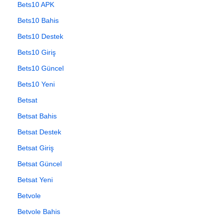
Bets10 APK
Bets10 Bahis
Bets10 Destek
Bets10 Giriş
Bets10 Güncel
Bets10 Yeni
Betsat
Betsat Bahis
Betsat Destek
Betsat Giriş
Betsat Güncel
Betsat Yeni
Betvole
Betvole Bahis