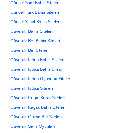
Güncel Spor Bahis Siteleri
Güncel Türk Bahis Siteleri
Güncel Yasal Bahis Siteleri
Güvenilir Bahis Siteleri
Güvenilir Bet Bahis Siteleri
Güvenilir Bet Siteleri
Güvenilir İddaa Bahis Siteleri
Güvenilir İddaa Bahis Sitesi
Güvenilir İddaa Oynanan Siteler
Güvenilir İddaa Siteleri
Güvenilir İllegal Bahis Siteleri
Güvenilir Kaçak Bahis Siteleri
Güvenilir Online Bet Siteleri
Güvenilir Şans Oyunları