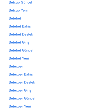
Betcup Güncel
Betcup Yeni
Betebet
Betebet Bahis
Betebet Destek
Betebet Giriş
Betebet Güncel
Betebet Yeni
Betexper
Betexper Bahis
Betexper Destek
Betexper Giriş
Betexper Güncel
Betexper Yeni