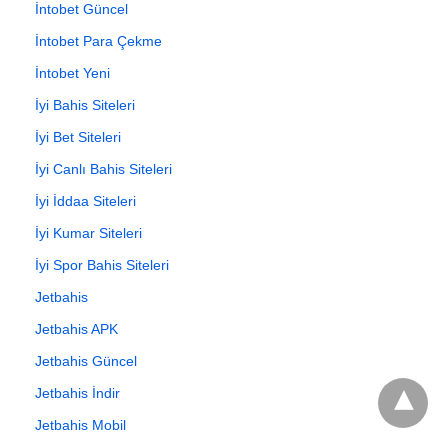
İntobet Güncel
İntobet Para Çekme
İntobet Yeni
İyi Bahis Siteleri
İyi Bet Siteleri
İyi Canlı Bahis Siteleri
İyi İddaa Siteleri
İyi Kumar Siteleri
İyi Spor Bahis Siteleri
Jetbahis
Jetbahis APK
Jetbahis Güncel
Jetbahis İndir
Jetbahis Mobil