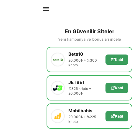
En Güvenilir Siteler
Yeni kampanya ve bonusları incele
Bets10
Katıl
20.000₺ + %300
kripto
JETBET
Katıl
%325 kripto +
20.000₺
Mobilbahis
Katıl
20.000₺ + %225
kripto