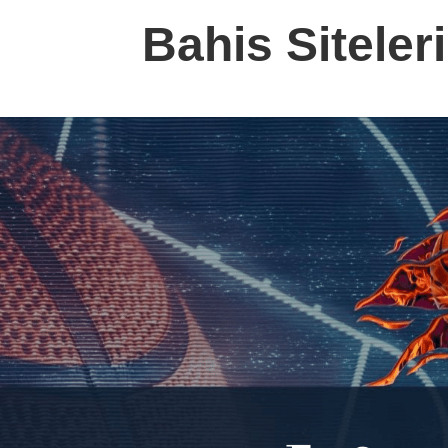
Bahis Siteler