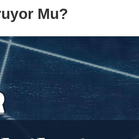
oruyor Mu?