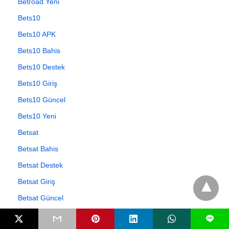
Betroad Yeni
Bets10
Bets10 APK
Bets10 Bahis
Bets10 Destek
Bets10 Giriş
Bets10 Güncel
Bets10 Yeni
Betsat
Betsat Bahis
Betsat Destek
Betsat Giriş
Betsat Güncel
Betsat Yeni
L