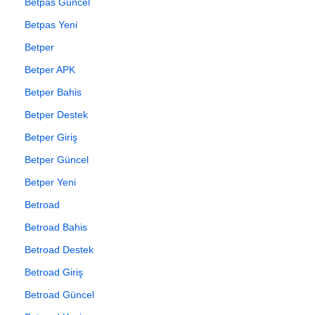
Betpas Güncel
Betpas Yeni
Betper
Betper APK
Betper Bahis
Betper Destek
Betper Giriş
Betper Güncel
Betper Yeni
Betroad
Betroad Bahis
Betroad Destek
Betroad Giriş
Betroad Güncel