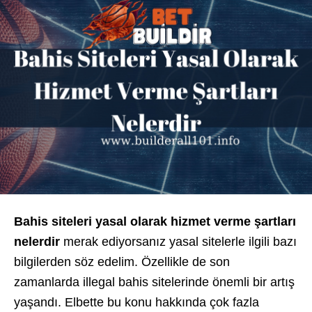
Bahis siteleri yasal olarak hizmet verme şartları
nelerdir
merak ediyorsanız yasal sitelerle ilgili bazı
bilgilerden söz edelim. Özellikle de son
zamanlarda illegal bahis sitelerinde önemli bir artış
yaşandı. Elbette bu konu hakkında çok fazla