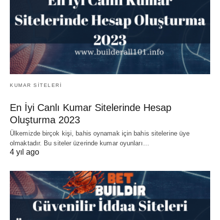
KUMAR SITELERI
En İyi Canlı Kumar Sitelerinde Hesap
Oluşturma 2023
Ülkemizde birçok kişi, bahis oynamak için bahis sitelerine üye
olmaktadır. Bu siteler üzerinde kumar oyunları…
4 yıl ago