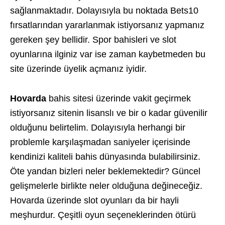
sağlanmaktadır. Dolayısıyla bu noktada Bets10
fırsatlarından yararlanmak istiyorsanız yapmanız
gereken şey bellidir. Spor bahisleri ve slot
oyunlarına ilginiz var ise zaman kaybetmeden bu
site üzerinde üyelik açmanız iyidir.
Hovarda
bahis sitesi üzerinde vakit geçirmek
istiyorsanız sitenin lisanslı ve bir o kadar güvenilir
olduğunu belirtelim. Dolayısıyla herhangi bir
problemle karşılaşmadan saniyeler içerisinde
kendinizi kaliteli bahis dünyasında bulabilirsiniz.
Öte yandan bizleri neler beklemektedir? Güncel
gelişmelerle birlikte neler olduğuna değineceğiz.
Hovarda üzerinde slot oyunları da bir hayli
meşhurdur. Çeşitli oyun seçeneklerinden ötürü