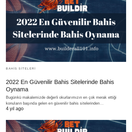
BAHIS SITELERI
2022 En Güvenilir Bahis Sitelerinde Bahis
Oynama
Bugünkü makalemizde değerli okurlarımızın en çok merak ettiği
konuların başında gelen en güvenilir bahis sitelerinden…
4 yıl ago