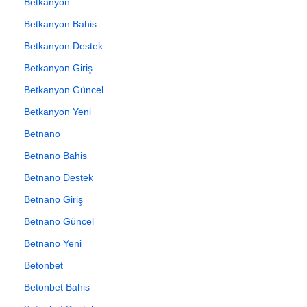
Betkanyon
Betkanyon Bahis
Betkanyon Destek
Betkanyon Giriş
Betkanyon Güncel
Betkanyon Yeni
Betnano
Betnano Bahis
Betnano Destek
Betnano Giriş
Betnano Güncel
Betnano Yeni
Betonbet
Betonbet Bahis