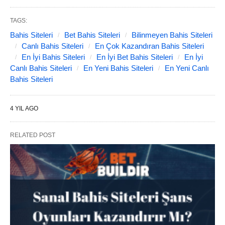
TAGS:
Bahis Siteleri
Bet Bahis Siteleri
Bilinmeyen Bahis Siteleri
Canlı Bahis Siteleri
En Çok Kazandıran Bahis Siteleri
En İyi Bahis Siteleri
En İyi Bet Bahis Siteleri
En İyi
Canlı Bahis Siteleri
En Yeni Bahis Siteleri
En Yeni Canlı
Bahis Siteleri
4 YIL AGO
RELATED POST