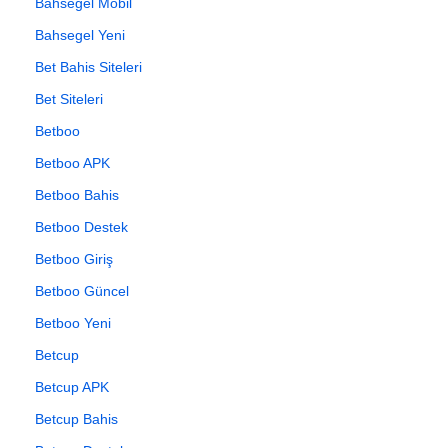
Bahsegel Mobil
Bahsegel Yeni
Bet Bahis Siteleri
Bet Siteleri
Betboo
Betboo APK
Betboo Bahis
Betboo Destek
Betboo Giriş
Betboo Güncel
Betboo Yeni
Betcup
Betcup APK
Betcup Bahis