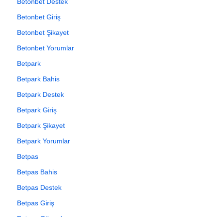
Betonbet Destek
Betonbet Giriş
Betonbet Şikayet
Betonbet Yorumlar
Betpark
Betpark Bahis
Betpark Destek
Betpark Giriş
Betpark Şikayet
Betpark Yorumlar
Betpas
Betpas Bahis
Betpas Destek
Betpas Giriş